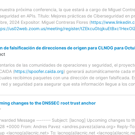
 nuestra próxima conferencia, la que estará a cargo de Miguel Contr
 seguridad en APIs. Título: Mejores prácticas de Ciberseguridad en 
re, 2024 Expositor: Miguel Contreras Flores (
https://www.linkedin
tps://us02web.zoom.us/meeting/register/tZEkcuGtqjkuEtBxc1Hex
n de falsificación de direcciones de origen para CLNOG para Oct
ect
entarios de las comunidades de operaciones y seguridad, el proyect
 CAIDA (
https://spoofer.caida.org
) generará automáticamente cada m
cuales recibimos paquetes con una dirección de origen falsificada. 
e red y seguridad para asegurar que esta información llegue a los c
ming changes to the DNSSEC root trust anchor
y
Forwarded Message -------- Subject: [lacnog] Upcoming changes to t
:28 +0000 From: Andres Pavez <andres.pavez(a)iana.org> Reply-To:
p <lacnog(a)lacnic.net> To: lacnog(a)lacnic.net <lacnog(a)lacnic.n