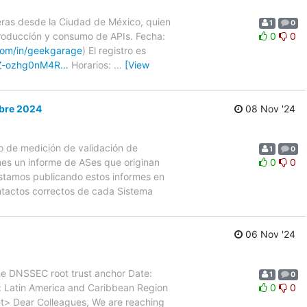
eras desde la Ciudad de México, quien
1
0
producción y consumo de APIs. Fecha:
0
0
.com/in/geekgarage
) El registro es
OlZ-ozhg0nM4R…
Horarios:
…
[View
ubre 2024
08 Nov '24
o de medición de validación de
1
0
es un informe de ASes que originan
0
0
Estamos publicando estos informes en
ontactos correctos de cada Sistema
06 Nov '24
he DNSSEC root trust anchor Date:
1
0
 Latin America and Caribbean Region
0
0
et> Dear Colleagues, We are reaching