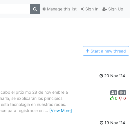
Manage this list
Sign In
Sign Up
Start a n
ew thread
20 Nov '24
 a cabo el próximo 28 de noviembre a
1
1
arla, se explicarán los principios
0
0
 esta tecnología en nuestras redes.
lace para registrarse en
…
[View More]
19 Nov '24