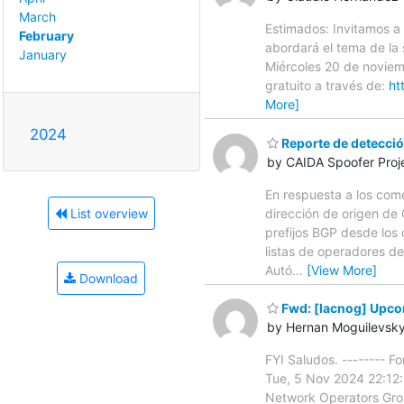
March
Estimados: Invitamos a
February
abordará el tema de la
January
Miércoles 20 de noviemb
gratuito a través de:
ht
More]
2024
Reporte de detecció
by CAIDA Spoofer Proj
En respuesta a los com
List overview
dirección de origen de
prefijos BGP desde los 
listas de operadores d
Autó
…
[View More]
Download
Fwd: [lacnog] Upco
by Hernan Moguilevsk
FYI Saludos. -------- 
Tue, 5 Nov 2024 22:12
Network Operators Grou