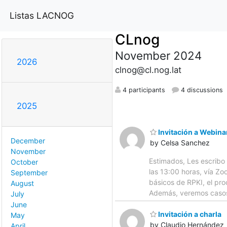
Listas LACNOG
CLnog
November 2024
2026
clnog@cl.nog.lat
4 participants
4 discussions
2025
Invitación a Webina
December
by Celsa Sanchez
November
Estimados, Les escribo 
October
las 13:00 horas, vía Zo
September
básicos de RPKI, el pro
August
Además, veremos casos p
July
June
Invitación a charla
May
by Claudio Hernández
April