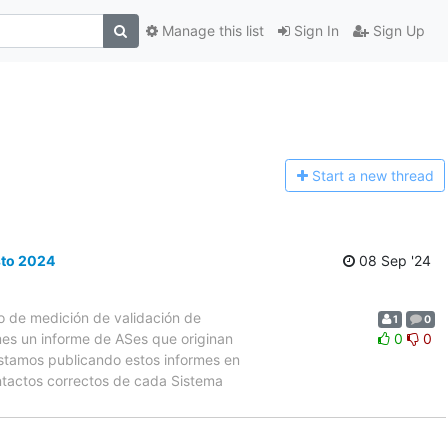
Manage this list
Sign In
Sign Up
Start a n
ew thread
sto 2024
08 Sep '24
o de medición de validación de
1
0
es un informe de ASes que originan
0
0
Estamos publicando estos informes en
ontactos correctos de cada Sistema