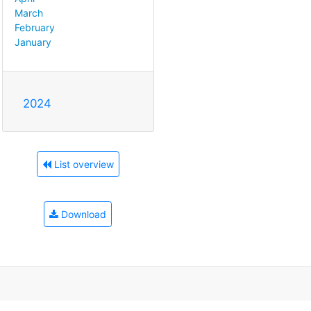
March
February
January
2024
List overview
Download