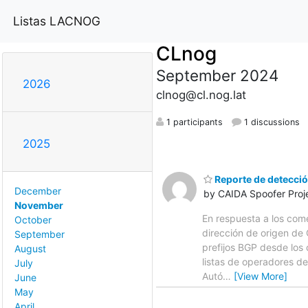
Listas LACNOG
CLnog
September 2024
2026
clnog@cl.nog.lat
1 participants
1 discussions
2025
Reporte de detecció
December
by CAIDA Spoofer Proj
November
En respuesta a los com
October
dirección de origen de
September
prefijos BGP desde los 
August
listas de operadores d
July
Autó
…
[View More]
June
May
April