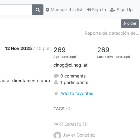
Manage this list
Sign In
Sign Up
older
Reporte de detección de...
12 Nov 2025
7:10 p.m.
269
269
Age (days ago)
Last active (days ago)
clnog@cl.nog.lat
0 comments
tactar directamente para 
1 participants
Add to favorites
TAGS
(0)
(1)
PARTICIPANTS
Javier González