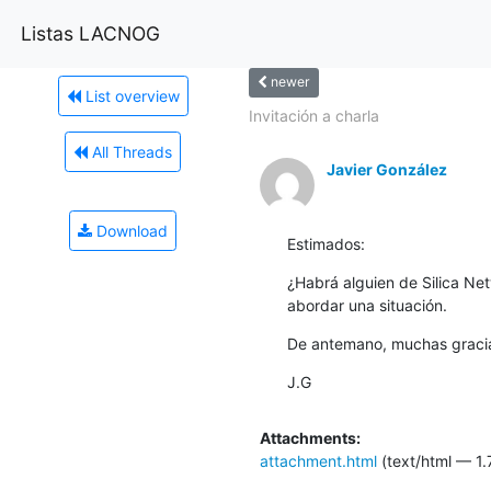
Listas LACNOG
newer
List overview
Invitación a charla
All Threads
Javier González
Download
Estimados:
¿Habrá alguien de Silica Net
abordar una situación.
De antemano, muchas graci
J.G
Attachments:
attachment.html
(text/html — 1.